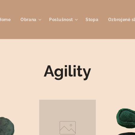
Home
Obrana
Poslušnost
Stopa
Ozbrojené s
Agility