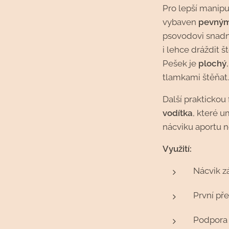
Pro lepší manipul
vybaven
pevný
psovodovi snadno
i lehce dráždit 
Pešek je
plochý
tlamkami štěňat
Další praktickou 
vodítka
, které 
nácviku aportu n
Využití:
Nácvik z
První př
Podpora