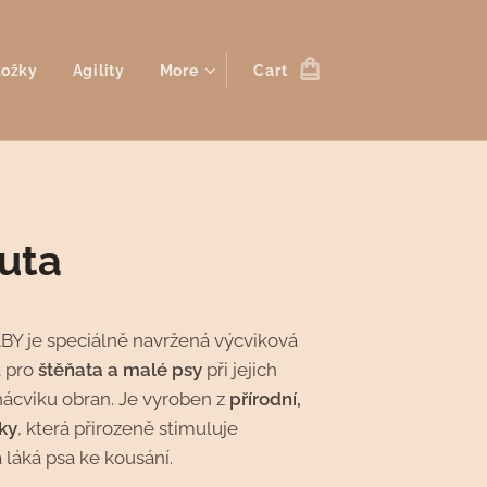
ložky
Agility
More
Cart
uta
BY je speciálně navržená výcviková
 pro
štěňata a malé psy
při jejich
nácviku obran. Je vyroben z
přírodní,
ky
, která přirozeně stimuluje
 láká psa ke kousání.