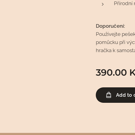
Přírodní
Doporučení:
Používejte peše
pomůcku při výc
hračka k samost
390.00
K
Add to 