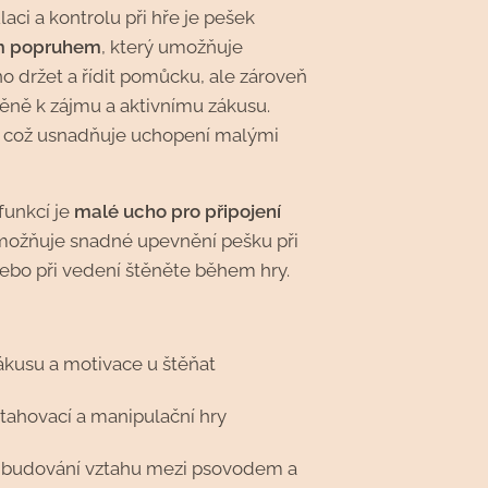
aci a kontrolu při hře je pešek
m popruhem
, který umožňuje
 držet a řídit pomůcku, ale zároveň
štěně k zájmu a aktivnímu zákusu.
, což usnadňuje uchopení malými
.
funkcí je
malé ucho pro připojení
umožňuje snadné upevnění pešku při
ebo při vedení štěněte během hry.
ákusu a motivace u štěňat
etahovací a manipulační hry
 budování vztahu mezi psovodem a