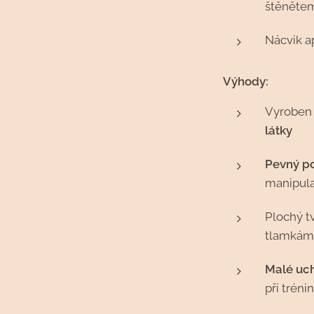
štěněte
Nácvik a
Výhody:
Vyroben 
látky
Pevný p
manipula
Plochý t
tlamká
Malé uch
při tréni