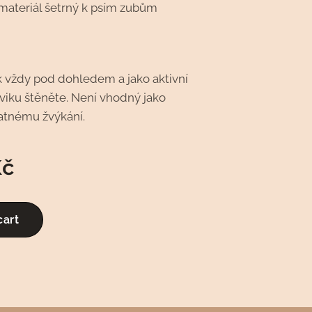
 materiál šetrný k psím zubům
k vždy pod dohledem a jako aktivní
viku štěněte. Není vhodný jako
atnému žvýkání.
č
cart