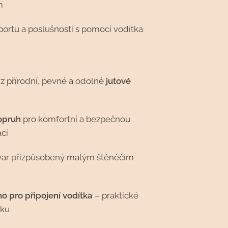
m
portu a poslušnosti s pomocí vodítka
z přírodní, pevné a odolné
jutové
opruh
pro komfortní a bezpečnou
ci
var přizpůsobený malým štěněčím
m
o pro připojení vodítka
– praktické
nku