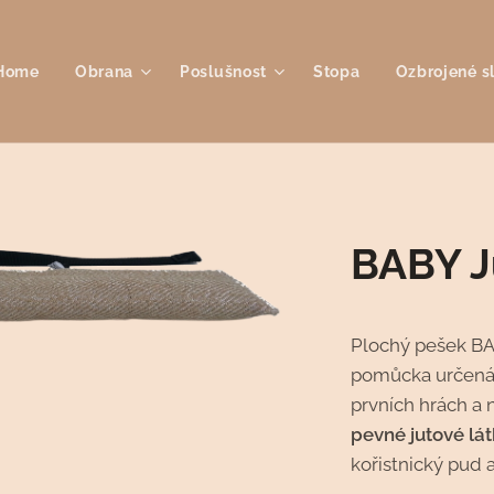
Home
Obrana
Poslušnost
Stopa
Ozbrojené s
BABY J
Plochý pešek BA
pomůcka určená
prvních hrách a 
pevné jutové lát
kořistnický pud a