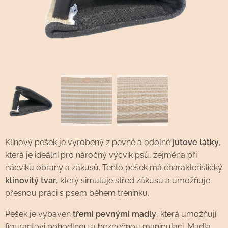
Klínový pešek je vyrobený z pevné a odolné
jutové látky
,
která je ideální pro náročný výcvik psů, zejména při
nácviku obrany a zákusů. Tento pešek má charakteristický
klínovitý tvar
, který simuluje střed zákusu a umožňuje
přesnou práci s psem během tréninku.
Pešek je vybaven
třemi pevnými madly
, která umožňují
figurantovi pohodlnou a bezpečnou manipulaci. Madla