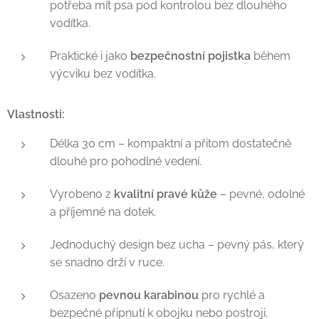
potřeba mít psa pod kontrolou bez dlouhého
vodítka.
Praktické i jako
bezpečnostní pojistka
během
výcviku bez vodítka.
Vlastnosti:
Délka 30 cm – kompaktní a přitom dostatečně
dlouhé pro pohodlné vedení.
Vyrobeno z
kvalitní pravé kůže
– pevné, odolné
a příjemné na dotek.
Jednoduchý design bez ucha – pevný pás, který
se snadno drží v ruce.
Osazeno
pevnou karabinou
pro rychlé a
bezpečné připnutí k obojku nebo postroji.