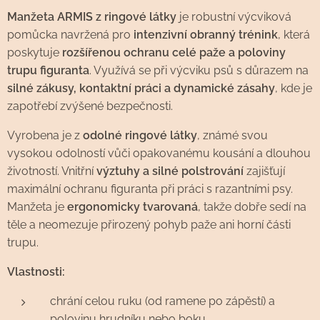
Manžeta ARMIS z ringové látky
je robustní výcviková
pomůcka navržená pro
intenzivní obranný trénink
, která
poskytuje
rozšířenou ochranu celé paže a poloviny
trupu figuranta
. Využívá se při výcviku psů s důrazem na
silné zákusy, kontaktní práci a dynamické zásahy
, kde je
zapotřebí zvýšené bezpečnosti.
Vyrobena je z
odolné ringové látky
, známé svou
vysokou odolností vůči opakovanému kousání a dlouhou
životností. Vnitřní
výztuhy a silné polstrování
zajišťují
maximální ochranu figuranta při práci s razantními psy.
Manžeta je
ergonomicky tvarovaná
, takže dobře sedí na
těle a neomezuje přirozený pohyb paže ani horní části
trupu.
Vlastnosti:
chrání celou ruku (od ramene po zápěstí) a
polovinu hrudníku nebo boku