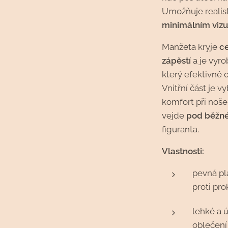
Umožňuje realist
minimálním vizu
Manžeta kryje
c
zápěstí
a je vyr
který efektivně 
Vnitřní část je 
komfort při noše
vejde
pod běžné
figuranta.
Vlastnosti:
pevná pl
proti pr
lehké a 
oblečení