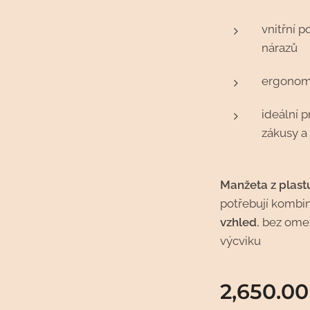
vnitřní p
nárazů
ergonomi
ideální p
zákusy a
Manžeta z plast
potřebují kombi
vzhled
, bez ome
výcviku
2,650.00