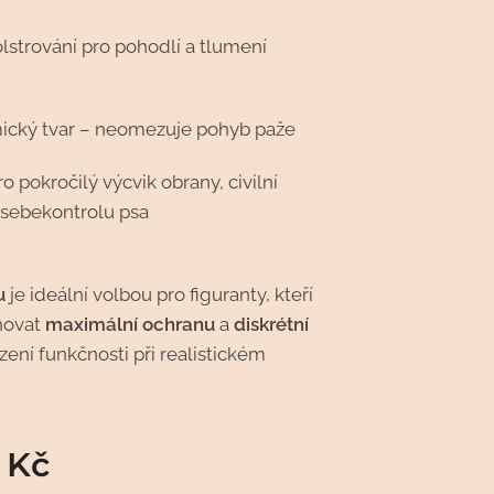
olstrování pro pohodlí a tlumení
cký tvar – neomezuje pohyb paže
ro pokročilý výcvik obrany, civilní
 sebekontrolu psa
u
je ideální volbou pro figuranty, kteří
novat
maximální ochranu
a
diskrétní
zení funkčnosti při realistickém
Kč