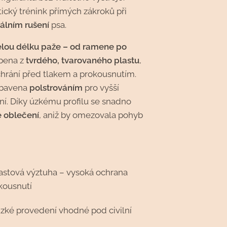
ický trénink přímých zákroků při
álním rušení
psa.
elou délku paže – od ramene po
obena z
tvrdého, tvarovaného plastu
,
chrání před tlakem a prokousnutím.
vybavena
polstrováním
pro vyšší
ní. Díky úzkému profilu se snadno
 oblečení
, aniž by omezovala pohyb
astová výztuha – vysoká ochrana
okousnutí
úzké provedení vhodné pod civilní