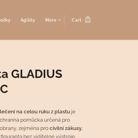
ložky
Agility
More
Cart
ta GLADIUS
IC
ečení na celou ruku z plastu
je
ochranná pomůcka určená pro
 obrany, zejména pro
civilní zákusy
,
figuranta bez viditelné výstroje.