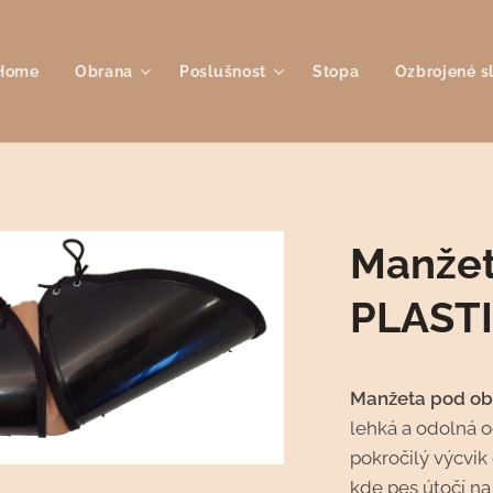
Home
Obrana
Poslušnost
Stopa
Ozbrojené s
Manže
PLAST
Manžeta pod obl
lehká a odolná 
pokročilý výcvik
kde pes útočí na 