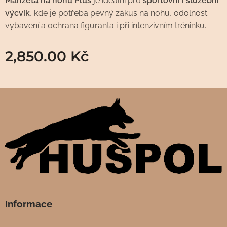
Manžeta na nohu Plus
je ideální pro
sportovní i služební
výcvik
, kde je potřeba pevný zákus na nohu, odolnost
vybavení a ochrana figuranta i při intenzivním tréninku.
2,850.00
Kč
Informace