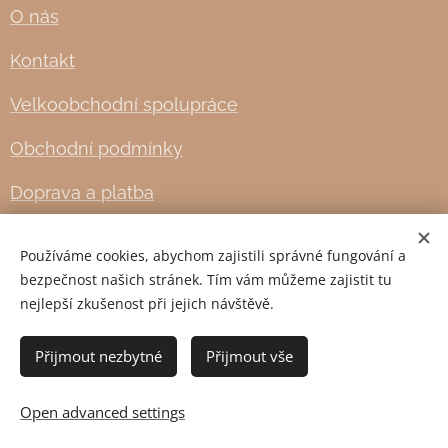
O nás
Kontakt
Velkoobchodní spolupráce
Obchodní podmínky
Doprava a platba
Používáme cookies, abychom zajistili správné fungování a
Cookies
bezpečnost našich stránek. Tím vám můžeme zajistit tu
nejlepší zkušenost při jejich návštěvě.
Languages
English
Čeština
Přijmout nezbytné
Přijmout vše
Add to cart
Open advanced settings