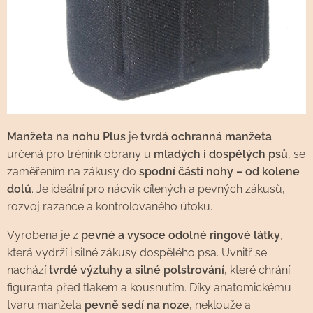
Manžeta na nohu Plus
je
tvrdá ochranná manžeta
určená pro trénink obrany u
mladých i dospělých psů
, se
zaměřením na zákusy do
spodní části nohy – od kolene
dolů
. Je ideální pro nácvik cílených a pevných zákusů,
rozvoj razance a kontrolovaného útoku.
Vyrobena je z
pevné a vysoce odolné ringové látky
,
která vydrží i silné zákusy dospělého psa. Uvnitř se
nachází
tvrdé výztuhy a silné polstrování
, které chrání
figuranta před tlakem a kousnutím. Díky anatomickému
tvaru manžeta
pevně sedí na noze
, neklouže a