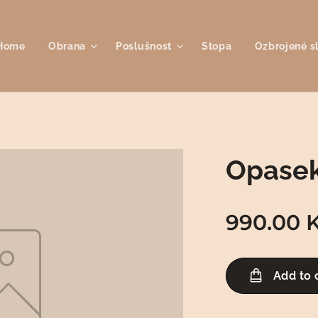
Home
Obrana
Poslušnost
Stopa
Ozbrojené s
Opasek
990.00
K
Add to 