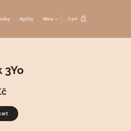
ložky
Agility
More
Cart
 3Yo
č
cart