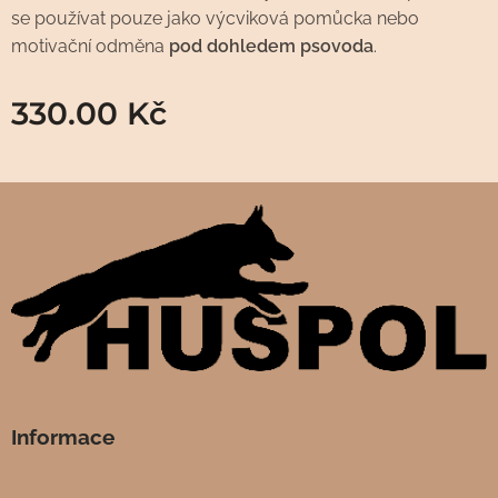
se používat pouze jako výcviková pomůcka nebo
motivační odměna
pod dohledem psovoda
.
330.00
Kč
Informace