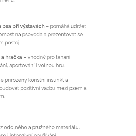
dměnu.
 psa při výstavách
– pomáhá udržet
ornost na psovoda a prezentovat se
m postoji.
a hračka
– vhodný pro tahání,
ní, aportování i volnou hru.
 přirozený kořistní instinkt a
udovat pozitivní vazbu mezi psem a
m.
z odolného a pružného materiálu,
se i intenzivní používání.