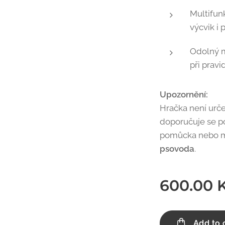
Multifun
výcvik i 
Odolný m
při prav
Upozornění:
Hračka není urče
doporučuje se p
pomůcka nebo 
psovoda
.
600.00
K
Add to 