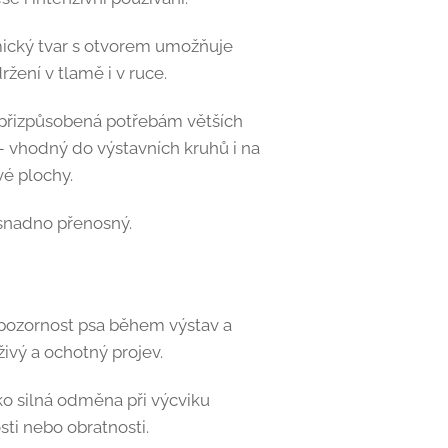
cký tvar s otvorem umožňuje
žení v tlamě i v ruce.
 přizpůsobená potřebám větších
 vhodný do výstavních kruhů i na
vé plochy.
snadno přenosný.
pozornost psa během výstav a
 živý a ochotný projev.
ako silná odměna při výcviku
sti nebo obratnosti.