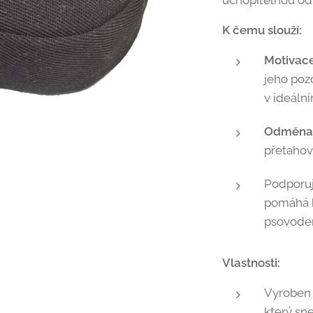
uchopitelnou o
K čemu slouží:
Motivace
jeho poz
v ideální
Odměna 
přetahová
Podporuje
pomáhá b
psovode
Vlastnosti:
Vyroben 
který sne