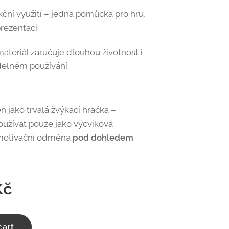
kční využití – jedna pomůcka pro hru,
prezentaci.
ateriál zaručuje dlouhou životnost i
idelném používání.
n jako trvalá žvýkací hračka –
oužívat pouze jako výcviková
motivační odměna
pod dohledem
č
cart