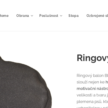
Home
Obrana
Poslušnost
Stopa
Ozbrojené s
Ringov
Ringový balon BI
slouží nejen ke
h
motivační nástro
velikosti a tvaru 
plemena psů, kte