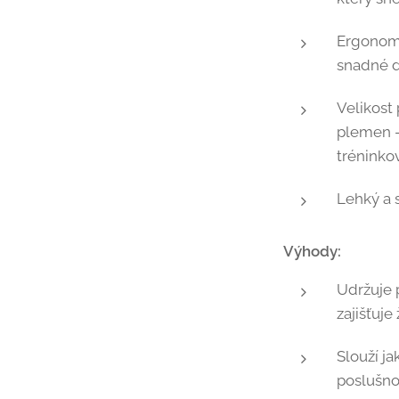
Ergonomi
snadné dr
Velikost
plemen –
tréninko
Lehký a 
Výhody:
Udržuje 
zajišťuje
Slouží j
poslušno