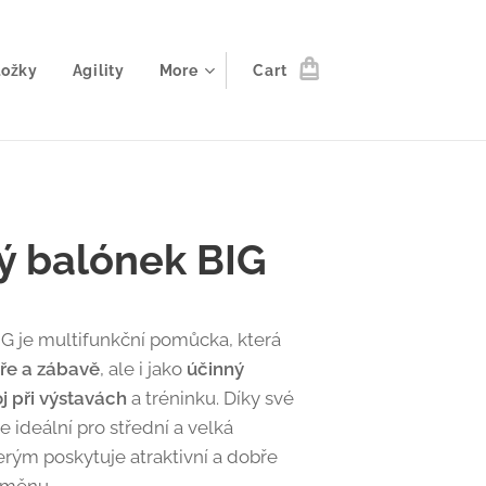
ložky
Agility
More
Cart
ý balónek BIG
G je multifunkční pomůcka, která
ře a zábavě
, ale i jako
účinný
j při výstavách
a tréninku. Díky své
je ideální pro střední a velká
rým poskytuje atraktivní a dobře