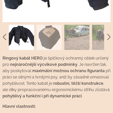
Ringový kabát HERO
je špičkový ochranný oblek určený
pro
nejnáročnější výcvikové podmínky
. Je navržen tak,
aby poskytoval
maximální možnou ochranu figuranta
při
práci se silnými a tvrdými psy, aniž by zásadně omezoval
pohyblivost. Tento kabát je
robustní, těžší konstrukce
,
ale díky propracovanému ergonomickému střihu zůstává
pohyblivý a funkční i při dynamické práci
.
Hlavní vlastnosti: