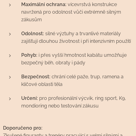
Maximální ochrana:
vícevrstvá konstrukce
navržená pro odolnost vůči extrémně silným
zákusům
Odolnost:
silné výztuhy a trvanlivé materiály
zajišťují dlouhou životnost i při intenzivním použití
Pohyb:
i přes vyšší hmotnost kabátu umožňuje
bezpečný běh, obraty i pády
Bezpečnost:
chrání celé paže, trup, ramena a
klíčové oblasti těla
Určení:
pro profesionální výcvik, ring sport, K9,
mondioring nebo testování zákusu
Doporučeno pro:
Zkušené figuranty a trenéry pracující s velmi silnými a