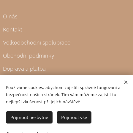
O nás
Kontakt
Velkoobchodní spolupráce
Obchodní podmínky
Doprava a platba
Používáme cookies, abychom zajistili správné fungování a
Cookies
bezpečnost našich stránek. Tím vám můžeme zajistit tu
nejlepší zkušenost při jejich návštěvě.
Languages
English
Čeština
Přijmout nezbytné
Přijmout vše
Add to cart