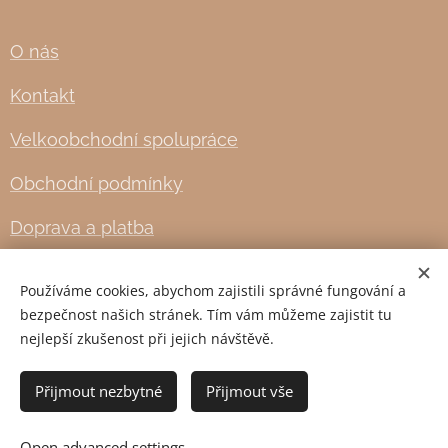
O nás
Kontakt
Velkoobchodní spolupráce
Obchodní podmínky
Doprava a platba
Používáme cookies, abychom zajistili správné fungování a
Cookies
bezpečnost našich stránek. Tím vám můžeme zajistit tu
nejlepší zkušenost při jejich návštěvě.
Languages
English
Čeština
Přijmout nezbytné
Přijmout vše
Add to cart
Open advanced settings