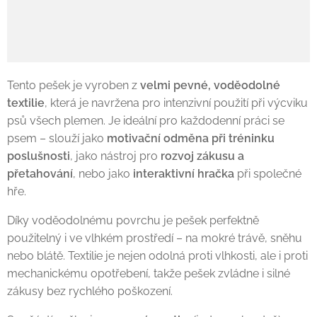
Tento pešek je vyroben z
velmi pevné, voděodolné
textilie
, která je navržena pro intenzivní použití při výcviku
psů všech plemen. Je ideální pro každodenní práci se
psem – slouží jako
motivační odměna při tréninku
poslušnosti
, jako nástroj pro
rozvoj zákusu a
přetahování
, nebo jako
interaktivní hračka
při společné
hře.
Díky voděodolnému povrchu je pešek perfektně
použitelný i ve vlhkém prostředí – na mokré trávě, sněhu
nebo blátě. Textilie je nejen odolná proti vlhkosti, ale i proti
mechanickému opotřebení, takže pešek zvládne i silné
zákusy bez rychlého poškození.