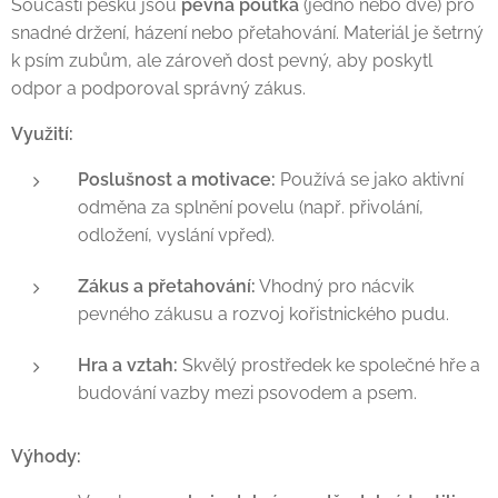
Součástí pešku jsou
pevná poutka
(jedno nebo dvě) pro
snadné držení, házení nebo přetahování. Materiál je šetrný
k psím zubům, ale zároveň dost pevný, aby poskytl
odpor a podporoval správný zákus.
Využití:
Poslušnost a motivace:
Používá se jako aktivní
odměna za splnění povelu (např. přivolání,
odložení, vyslání vpřed).
Zákus a přetahování:
Vhodný pro nácvik
pevného zákusu a rozvoj kořistnického pudu.
Hra a vztah:
Skvělý prostředek ke společné hře a
budování vazby mezi psovodem a psem.
Výhody: