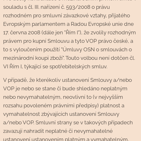
souladu s čl. III. nařízení č. 593/2008 o právu
rozhodném pro smluvní závazkové vztahy, přijatého
Evropským parlamentem a Radou Evropské unie dne
17. června 2008 (dále jen "Řím I"), že zvolily rozhodným
právem pro kupní Smlouvu a tyto VOP právo české, a
to s vyloučením použití "Úmluvy OSN o smlouvách o
mezinárodní koupi zboží". Touto volbou není dotčen čl.
VI Řím I, týkající se spotřebitelských smluv.
V případě, že kterékoliv ustanovení Smlouvy a/nebo
VOP je nebo se stane či bude shledáno neplatným
nebo nevymahatelným, neovlivní to (v nejvyšším
rozsahu povoleném právními předpisy) platnost a
vymahatelnost zbývajících ustanovení Smlouvy
a/nebo VOP. Smluvní strany se v takových případech
zavazují nahradit neplatné či nevymahatelné
ustanovení ustanovením platným a vymahatelným,