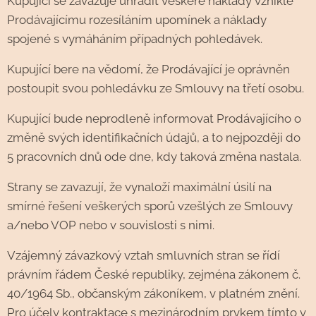
Kupující se zavazuje uhradit veškeré náklady vzniklé
Prodávajícímu rozesíláním upomínek a náklady
spojené s vymáháním případných pohledávek.
Kupující bere na vědomí, že Prodávající je oprávněn
postoupit svou pohledávku ze Smlouvy na třetí osobu.
Kupující bude neprodleně informovat Prodávajícího o
změně svých identifikačních údajů, a to nejpozději do
5 pracovních dnů ode dne, kdy taková změna nastala.
Strany se zavazují, že vynaloží maximální úsilí na
smírné řešení veškerých sporů vzešlých ze Smlouvy
a/nebo VOP nebo v souvislosti s nimi.
Vzájemný závazkový vztah smluvních stran se řídí
právním řádem České republiky, zejména zákonem č.
40/1964 Sb., občanským zákoníkem, v platném znění.
Pro účely kontraktace s mezinárodním prvkem tímto v