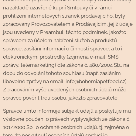
na základě uzavřené kupní Smlouvy či v rámci
prohlížení internetových stránek prodávajícího, byly
zpracovány Provozovatelem a Prodávajícím, jejíž údaje
jsou uvedeny v Preambuli těchto podmínek, jakožto
správcem za účelem nabízení služeb a produktů
správce, zasílání informací o činnosti správce, a to i
elektronickými prostředky (zejména e-mail, SMS
zprávy, telemarketing) dle zákona č. 480/2004 Sb., na
dobu do odvolání tohoto souhlasu (např. zasláním
libovolné zprávy na email: info@bohemiapetfood.cz).
Zpracováním výše uvedených osobních údajů může
správce pověřit třetí osobu, jakožto zpracovatele.
Správce tímto informuje subjekt údajů a poskytuje mu
výslovné poučení o právech vyplývajících ze zákona č.
101/2000 Sb., o ochraně osobních údajů, tj. zejména o
tom, že poskytnutí osobních údajů správci je