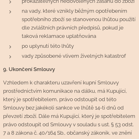
prokazatelných nedovolených zásahů do zboží
na vady, které vznikly běžným opotřebením
spotřebního zboží se stanovenou lhůtou použití
dle zvláštních právních předpisů, pokud je
taková reklamace uplatňována
po uplynutí této lhůty
vady způsobené vlivem živelných katastrof
9. Ukončení Smlouvy
Vzhledem k charakteru uzavření kupní Smlouvy
prostřednictvím komunikace na dálku, má Kupující,
který je spotřebitelem, právo odstoupit od této
Smlouvy bez jakékoli sankce ve lhůtě 14-ti dnů od
převzetí zboží. Dále má Kupující, který je spotřebitelem
právo odstoupit od Smlouvy v souladu s ust. § 53 odst.
7 a 8 zákona č. 40/164 Sb., občanský zákoník, ve znění