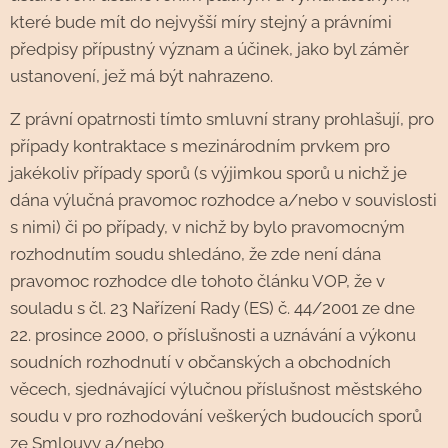
které bude mít do nejvyšší míry stejný a právními
předpisy přípustný význam a účinek, jako byl záměr
ustanovení, jež má být nahrazeno.
Z právní opatrnosti tímto smluvní strany prohlašují, pro
případy kontraktace s mezinárodním prvkem pro
jakékoliv případy sporů (s výjimkou sporů u nichž je
dána výlučná pravomoc rozhodce a/nebo v souvislosti
s nimi) či po případy, v nichž by bylo pravomocným
rozhodnutím soudu shledáno, že zde není dána
pravomoc rozhodce dle tohoto článku VOP, že v
souladu s čl. 23 Nařízení Rady (ES) č. 44/2001 ze dne
22. prosince 2000, o příslušnosti a uznávání a výkonu
soudních rozhodnutí v občanských a obchodních
věcech, sjednávající výlučnou příslušnost městského
soudu v pro rozhodování veškerých budoucích sporů
ze Smlouvy a/nebo