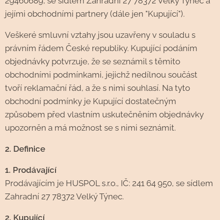
29460689, se sídlem Zahradní 27 78372 Velký Týnec a
jejími obchodními partnery (dále jen "Kupující").
Veškeré smluvní vztahy jsou uzavřeny v souladu s
právním řádem České republiky. Kupující podáním
objednávky potvrzuje, že se seznámil s těmito
obchodními podmínkami, jejichž nedílnou součást
tvoří reklamační řád, a že s nimi souhlasí. Na tyto
obchodní podmínky je Kupující dostatečným
způsobem před vlastním uskutečněním objednávky
upozorněn a má možnost se s nimi seznámit.
2. Definice
1. Prodávající
Prodávajícím je HUSPOL s.r.o., IČ: 241 64 950, se sídlem
Zahradní 27 78372 Velký Týnec.
2. Kupující