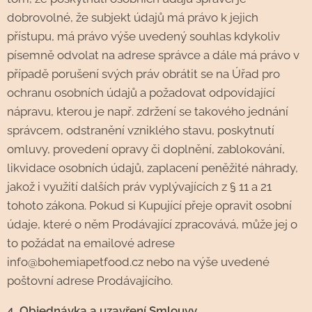
dobrovolné, že subjekt údajů má právo k jejich
přístupu, má právo výše uvedený souhlas kdykoliv
písemně odvolat na adrese správce a dále má právo v
případě porušení svých práv obrátit se na Úřad pro
ochranu osobních údajů a požadovat odpovídající
nápravu, kterou je např. zdržení se takového jednání
správcem, odstranění vzniklého stavu, poskytnutí
omluvy, provedení opravy či doplnění, zablokování,
likvidace osobních údajů, zaplacení peněžité náhrady,
jakož i využití dalších práv vyplývajících z § 11 a 21
tohoto zákona. Pokud si Kupující přeje opravit osobní
údaje, které o něm Prodávající zpracovává, může jej o
to požádat na emailové adrese
info@bohemiapetfood.cz nebo na výše uvedené
poštovní adrese Prodávajícího.
4. Objednávka a uzavření Smlouvy