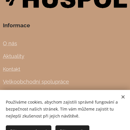
Informace
O nás
Aktuality
Kontakt
Velkoobchodní spolupráce
Obchodní podmínky
Používáme cookies, abychom zajistili správné fungování a
Doprava a platba
bezpečnost našich stránek. Tím vám můžeme zajistit tu
nejlepší zkušenost při jejich návštěvě.
Cookies