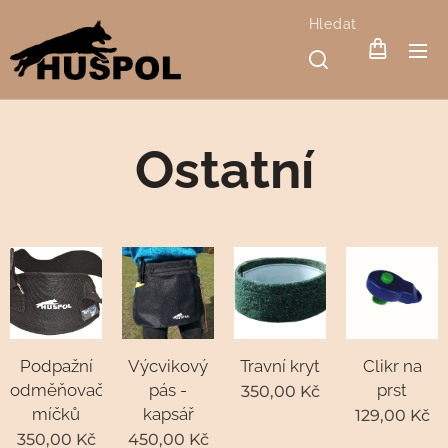
Hledat
Ostatní
Podpažní
Výcvikový
Travní kryt
Clikr na
odměňovač
pás -
prst
350,00
Kč
míčků
kapsář
129,00
Kč
350,00
Kč
450,00
Kč