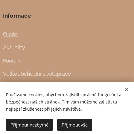
Informace
O nás
Aktuality
Kontakt
Velkoobchodní spolupráce
Obchodní podmínky
Používáme cookies, abychom zajistili správné fungování a
Doprava a platba
bezpečnost našich stránek. Tím vám můžeme zajistit tu
nejlepší zkušenost při jejich návštěvě.
Cookies
Přijmout nezbytné
Přijmout vše