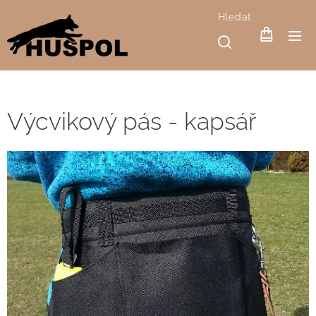
Hledat
Výcvikový pás - kapsář