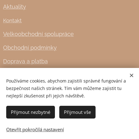
Aktuality
Kontakt
Velkoobchodní spolupráce
Obchodní podmínky
Doprava a platba
Používáme cookies, abychom zajistili správné fungování a
Cookies
bezpečnost našich stránek. Tím vám můžeme zajistit tu
nejlepší zkušenost při jejich návštěvě.
Jazyky
English
Čeština
Přijmout nezbytné
Přijmout vše
Do košíku
Otevřít pokročilá nastavení