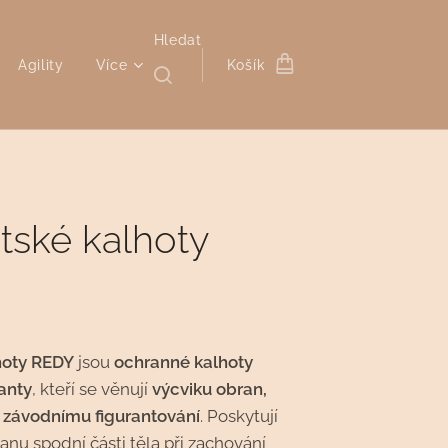
Hledat
Agility
Více
Košík
tské kalhoty
hoty REDY
jsou
ochranné kalhoty
anty
, kteří se věnují
výcviku obran,
i závodnímu figurantování
. Poskytují
anu spodní části těla při zachování