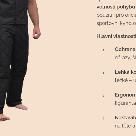
volnosti pohybu
použití i pro ofi
sportovní kynolo
Hlavní vlastnosti
Ochrana
nárazy, š
Lehká ko
těžké – 
Ergonomi
figuranta
Nastavite
na těle a