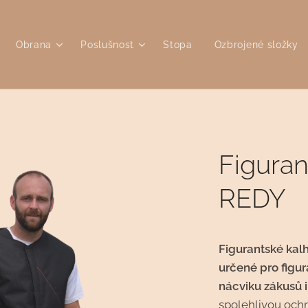
Obrana
Poslušnost
Stopa
Ozbrojené složky
Figuran
REDY
Figurantské kal
určené pro figur
nácviku zákusů 
spolehlivou ochr