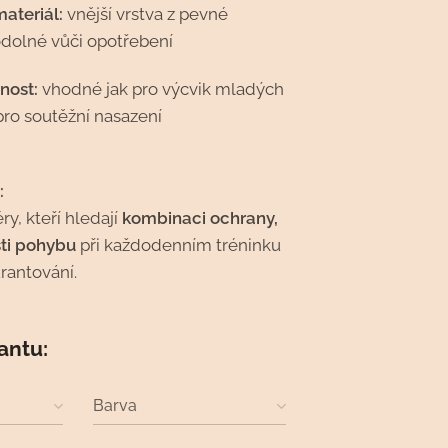
ateriál:
vnější vrstva z pevné
odolné vůči opotřebení
nost:
vhodné jak pro výcvik mladých
pro soutěžní nasazení
:
ry, kteří hledají
kombinaci ochrany,
sti pohybu
při každodenním tréninku
urantování.
iantu:
Barva