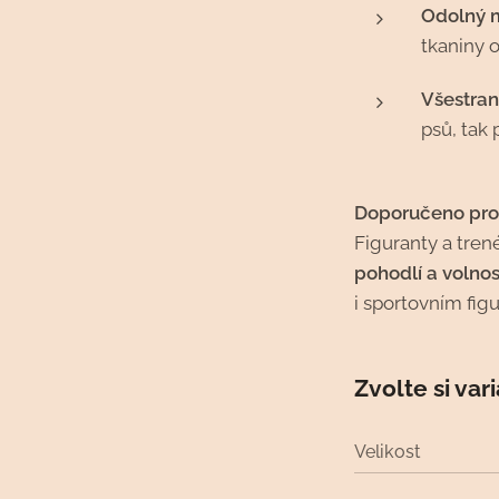
Odolný m
tkaniny 
Všestran
psů, tak 
Doporučeno pro
Figuranty a trené
pohodlí a volno
i sportovním fig
Zvolte si var
Velikost