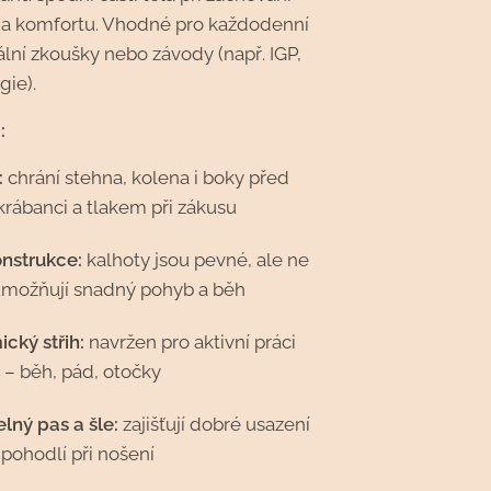
a komfortu. Vhodné pro každodenní
ciální zkoušky nebo závody (např. IGP,
gie).
:
:
chrání stehna, kolena i boky před
krábanci a tlakem při zákusu
nstrukce:
kalhoty jsou pevné, ale ne
umožňují snadný pohyb a běh
cký střih:
navržen pro aktivní práci
 – běh, pád, otočky
lný pas a šle:
zajišťují dobré usazení
 pohodlí při nošení