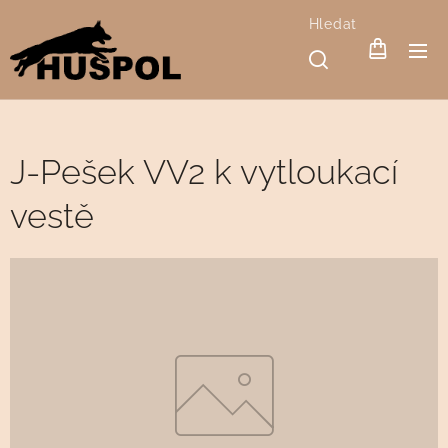
Hledat
J-Pešek VV2 k vytloukací
vestě