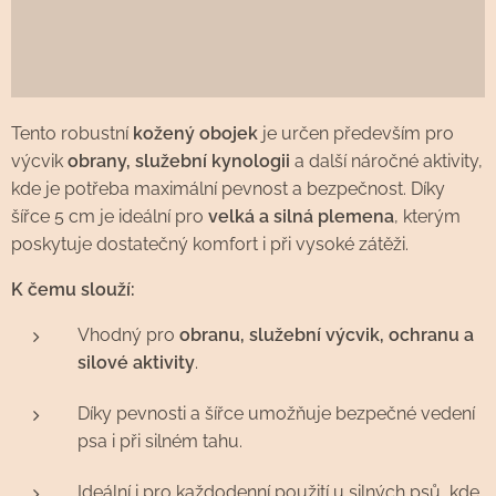
Tento robustní
kožený obojek
je určen především pro
výcvik
obrany, služební kynologii
a další náročné aktivity,
kde je potřeba maximální pevnost a bezpečnost. Díky
šířce 5 cm je ideální pro
velká a silná plemena
, kterým
poskytuje dostatečný komfort i při vysoké zátěži.
K čemu slouží:
Vhodný pro
obranu, služební výcvik, ochranu a
silové aktivity
.
Díky pevnosti a šířce umožňuje bezpečné vedení
psa i při silném tahu.
Ideální i pro každodenní použití u silných psů, kde