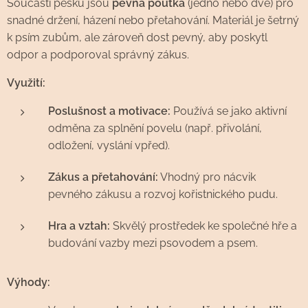
Součástí pešku jsou
pevná poutka
(jedno nebo dvě) pro
snadné držení, házení nebo přetahování. Materiál je šetrný
k psím zubům, ale zároveň dost pevný, aby poskytl
odpor a podporoval správný zákus.
Využití:
Poslušnost a motivace:
Používá se jako aktivní
odměna za splnění povelu (např. přivolání,
odložení, vyslání vpřed).
Zákus a přetahování:
Vhodný pro nácvik
pevného zákusu a rozvoj kořistnického pudu.
Hra a vztah:
Skvělý prostředek ke společné hře a
budování vazby mezi psovodem a psem.
Výhody: