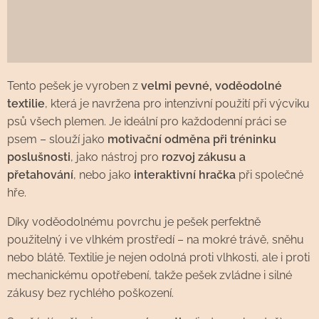
Tento pešek je vyroben z
velmi pevné, voděodolné
textilie
, která je navržena pro intenzivní použití při výcviku
psů všech plemen. Je ideální pro každodenní práci se
psem – slouží jako
motivační odměna při tréninku
poslušnosti
, jako nástroj pro
rozvoj zákusu a
přetahování
, nebo jako
interaktivní hračka
při společné
hře.
Díky voděodolnému povrchu je pešek perfektně
použitelný i ve vlhkém prostředí – na mokré trávě, sněhu
nebo blátě. Textilie je nejen odolná proti vlhkosti, ale i proti
mechanickému opotřebení, takže pešek zvládne i silné
zákusy bez rychlého poškození.