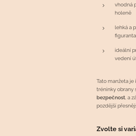
vhodná p
holeně
lehká a 
figurant
ideální p
vedení ú
Tato manžeta je 
tréninky obrany
bezpečnost
, a 
pozdější přesnějš
Zvolte si var