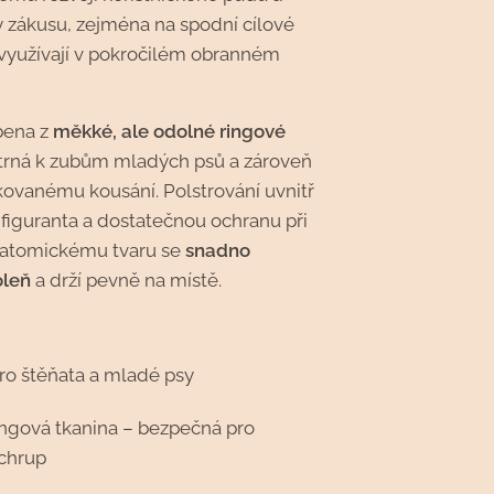
 zákusu, zejména na spodní cílové
e využívají v pokročilém obranném
bena z
měkké, ale odolné ringové
šetrná k zubům mladých psů a zároveň
kovanému kousání. Polstrování uvnitř
í figuranta a dostatečnou ochranu při
anatomickému tvaru se
snadno
oleň
a drží pevně na místě.
ro štěňata a mladé psy
ngová tkanina – bezpečná pro
 chrup