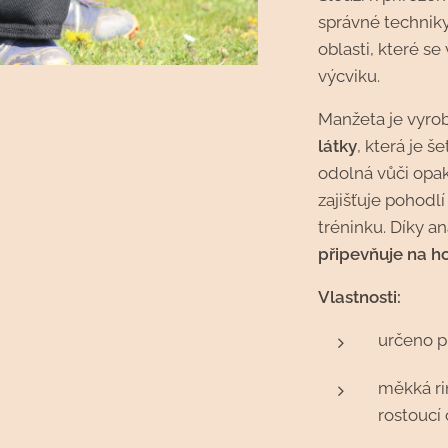
správné techniky
oblasti, které s
výcviku.
Manžeta je vyro
látky
, která je 
odolná vůči opa
zajišťuje pohodl
tréninku. Díky 
připevňuje na h
Vlastnosti:
určeno p
měkká ri
rostoucí