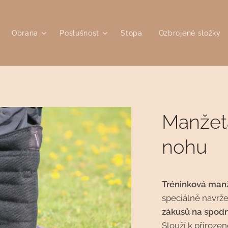
Obrana
Poslušnost
Stopa
Ozbrojené složky
Manžet
nohu
Tréninková manž
speciálně navr
zákusů na spodní
Slouží k přiroze