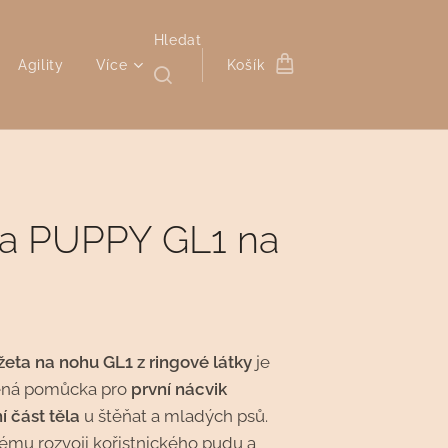
Hledat
Agility
Více
Košík
a PUPPY GL1 na
eta na nohu GL1 z ringové látky
je
žená pomůcka pro
první nácvik
 část těla
u štěňat a mladých psů.
nému rozvoji kořistnického pudu a