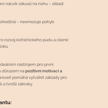
ro nácvik zákusů na nohu – oblast
pohodlná – neomezuje pohyb
a
ro rozvoj kořistnického pudu a cílené
toku
ideálním nástrojem pro první
 s důrazem na
pozitivní motivaci a
zároveň pomáhá vytvářet základy pro
í a tvrdší zákroky.
iantu: