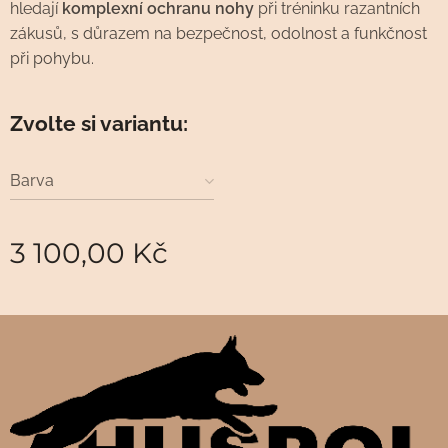
hledají
komplexní ochranu nohy
při tréninku razantních
zákusů, s důrazem na bezpečnost, odolnost a funkčnost
při pohybu.
Zvolte si variantu:
Barva
3 100,00
Kč