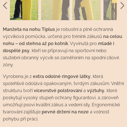
Manžeta na nohu Tiplus
je robustní a plně ochranná
výcviková pomůcka, určená pro trénink zákusů
na celou
nohu – od stehna až po kotník
. Vyvinutá pro
mladé i
dospělé psy
, kteří se připravují na sportovní nebo
služební obranný výcvik se zaměřením na spodní cílové
zóny.
Vyrobena je z
extra odolné ringové látky
, která
spolehlivě odolává opakovaným, tvrdým zákusům. Vnitřní
strukturu tvoří
vícevrstvé polstrování
a
výztuhy
, které
poskytují vysoký stupeň ochrany figurantovi, a zároveň
umožňují psovi kvalitní zákus a vedení síly. Ergonomické
tvarování zajišťuje
pevné držení na noze
a volnost
pohybu při práci.