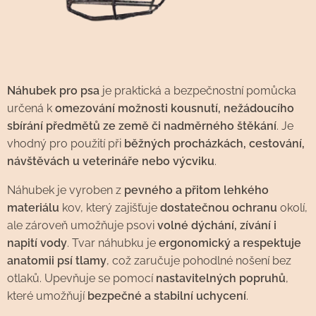
Náhubek pro psa
je praktická a bezpečnostní pomůcka
určená k
omezování možnosti kousnutí, nežádoucího
sbírání předmětů ze země či nadměrného štěkání
. Je
vhodný pro použití při
běžných procházkách, cestování,
návštěvách u veterináře nebo výcviku
.
Náhubek je vyroben z
pevného a přitom lehkého
materiálu
kov, který zajišťuje
dostatečnou ochranu
okolí,
ale zároveň umožňuje psovi
volné dýchání, zívání i
napití vody
. Tvar náhubku je
ergonomický a respektuje
anatomii psí tlamy
, což zaručuje pohodlné nošení bez
otlaků. Upevňuje se pomocí
nastavitelných popruhů
,
které umožňují
bezpečné a stabilní uchycení
.