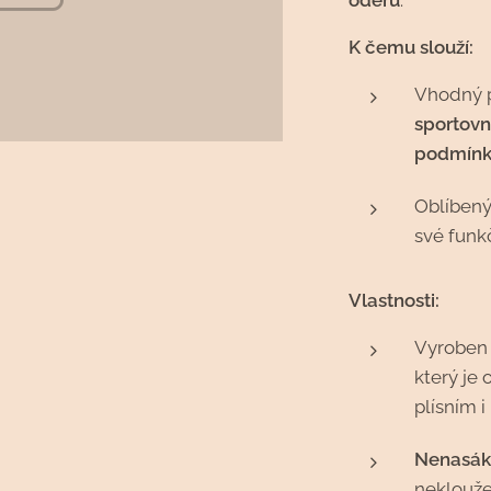
oděru
.
K čemu slouží:
Vhodný 
sportovn
podmín
Oblíbený
své funk
Vlastnosti:
Vyroben 
který je 
plísním 
Nenasák
neklouže