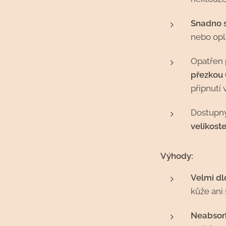
Snadno s
nebo opl
Opatřen
přezkou
připnutí 
Dostupn
velikost
Výhody:
Velmi dl
kůže ani 
Neabsorb