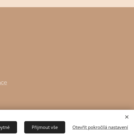
áce
bytné
Přijmout vše
Otevřít pokročilá nastavení