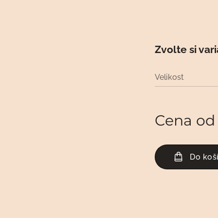
Zvolte si var
Velikost
Cena o
Do koš