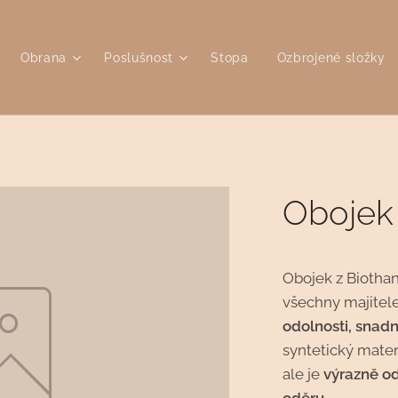
Obrana
Poslušnost
Stopa
Ozbrojené složky
Oboje
Obojek z Biothan
všechny majitele
odolnosti, snad
syntetický mater
ale je
výrazně od