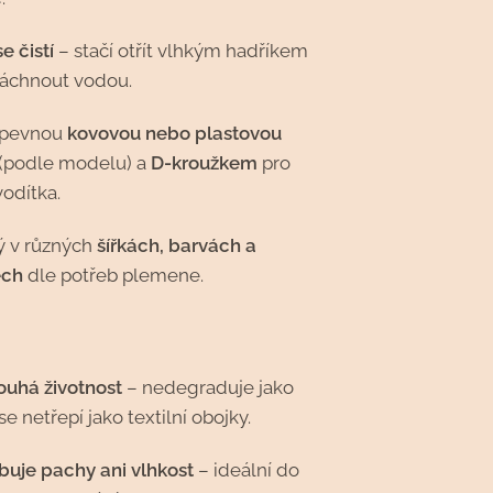
e čistí
– stačí otřít vlhkým hadříkem
áchnout vodou.
 pevnou
kovovou nebo plastovou
(podle modelu) a
D-kroužkem
pro
vodítka.
ý v různých
šířkách, barvách a
ech
dle potřeb plemene.
ouhá životnost
– nedegraduje jako
se netřepí jako textilní obojky.
uje pachy ani vlhkost
– ideální do