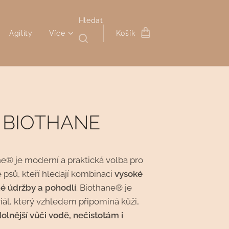
Hledat
Agility
Více
Košík
k BIOTHANE
e® je moderní a praktická volba pro
 psů, kteří hledají kombinaci
vysoké
né údržby a pohodlí
. Biothane® je
iál, který vzhledem připomíná kůži,
olnější vůči vodě, nečistotám i