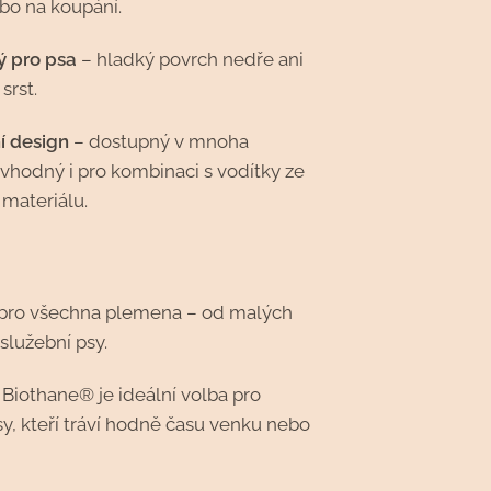
bo na koupání.
ý pro psa
– hladký povrch nedře ani
srst.
ní design
– dostupný v mnoha
 vhodný i pro kombinaci s vodítky ze
 materiálu.
pro všechna plemena – od malých
služební psy.
 Biothane® je ideální volba pro
sy, kteří tráví hodně času venku nebo