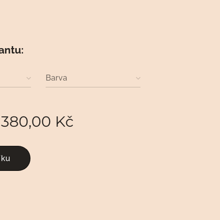
iantu:
Barva
d
380,00
Kč
íku