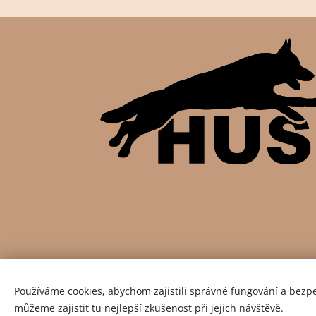
Používáme cookies, abychom zajistili správné fungování a bezp
můžeme zajistit tu nejlepší zkušenost při jejich návštěvě.