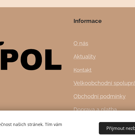
Informace
O nás
Aktuality
Kontakt
Velkoobchodní spolupr
Obchodní podmínky
Doprava a platba
ečnost našich stránek. Tím vám
Přijmout nez