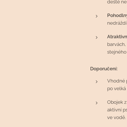
deště ne
Pohodln
nedráždí 
Atraktiv
barvách,
stejného
Doporučení:
Vhodné 
po velká 
Obojek z
aktivní p
ve vodě.