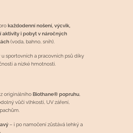
pro
každodenní nošení, výcvik,
í aktivity i pobyt v náročných
kách
(voda, bahno, sníh).
 u sportovních a pracovních psů díky
čnosti a nízké hmotnosti.
z originálního
Biothane® popruhu
,
odolný vůči vlhkosti, UV záření,
i pachům.
avý
– i po namočení zůstává lehký a
.