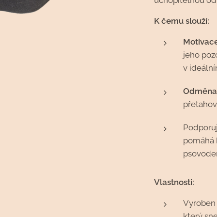
uchopitelnou o
K čemu slouží:
Motivace
jeho poz
v ideální
Odměna 
přetahová
Podporuje
pomáhá b
psovode
Vlastnosti:
Vyroben 
který sne