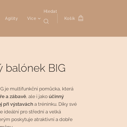
Hledat
Agility
Více
Košík
ý balónek BIG
G je multifunkční pomůcka, která
ře a zábavě
, ale i jako
účinný
j při výstavách
a tréninku. Díky své
je ideální pro střední a velká
rým poskytuje atraktivní a dobře