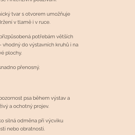
cký tvar s otvorem umožňuje
žení v tlamě i v ruce.
 přizpůsobená potřebám větších
 vhodný do výstavních kruhů i na
vé plochy.
snadno přenosný.
pozornost psa během výstav a
 živý a ochotný projev.
ako silná odměna při výcviku
sti nebo obratnosti.