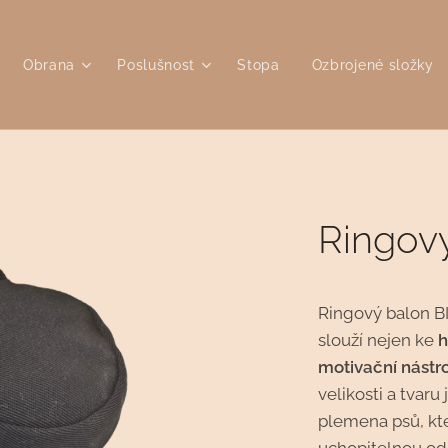
Obrana
Poslušnost
Stopa
Ozbrojené složky
Ringov
Ringový balon BI
slouží nejen ke
h
motivační nástro
velikosti a tvaru 
plemena psů, kte