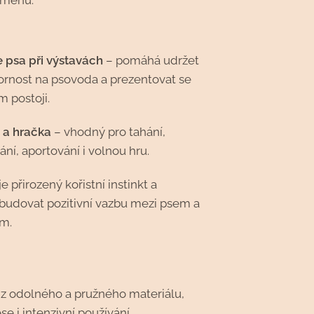
dměnu.
 psa při výstavách
– pomáhá udržet
ornost na psovoda a prezentovat se
m postoji.
a hračka
– vhodný pro tahání,
ní, aportování i volnou hru.
 přirozený kořistní instinkt a
udovat pozitivní vazbu mezi psem a
m.
z odolného a pružného materiálu,
se i intenzivní používání.