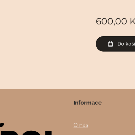
600,00
K
Do koš
Informace
O nás