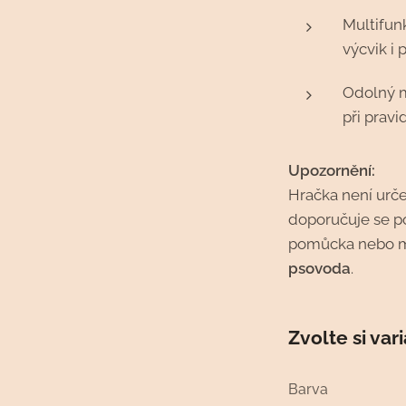
Multifun
výcvik i 
Odolný m
při prav
Upozornění:
Hračka není urče
doporučuje se p
pomůcka nebo 
psovoda
.
Zvolte si var
Barva