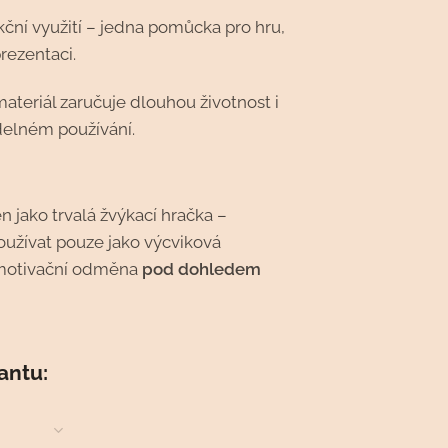
kční využití – jedna pomůcka pro hru,
prezentaci.
ateriál zaručuje dlouhou životnost i
idelném používání.
n jako trvalá žvýkací hračka –
oužívat pouze jako výcviková
motivační odměna
pod dohledem
iantu: