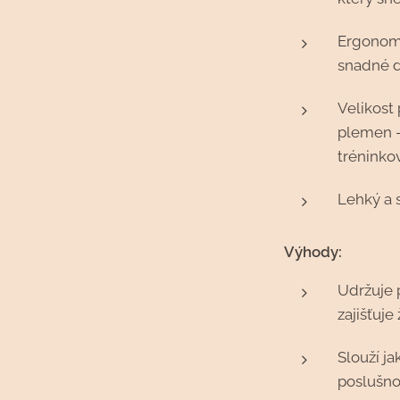
Ergonomi
snadné dr
Velikost
plemen –
tréninko
Lehký a 
Výhody:
Udržuje 
zajišťuje
Slouží j
poslušno