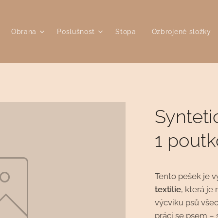
Obrana
Poslušnost
Stopa
Ozbrojené složky
Synteti
1 pout
Tento pešek je 
textilie
, která je
výcviku psů vše
práci se psem – 