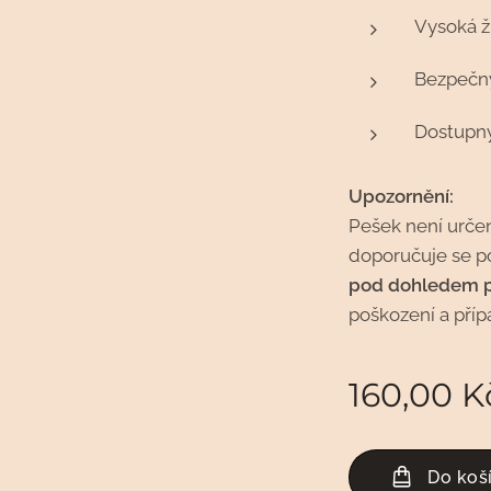
Vysoká ž
Bezpečný
Dostupný
Upozornění:
Pešek není urče
doporučuje se p
pod dohledem 
poškození a pří
160,00
K
Do koš