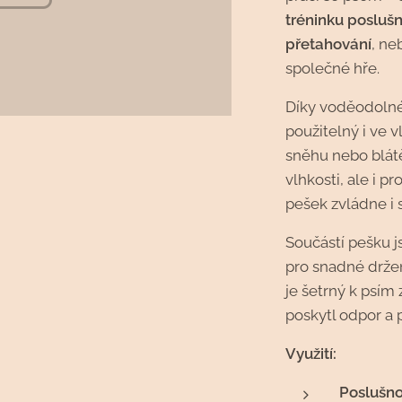
tréninku poslušn
přetahování
, ne
společné hře.
Díky voděodolné
použitelný i ve 
sněhu nebo blátě.
vlhkosti, ale i 
pešek zvládne i 
Součástí pešku 
pro snadné držen
je šetrný k psím
poskytl odpor a 
Využití:
Poslušno