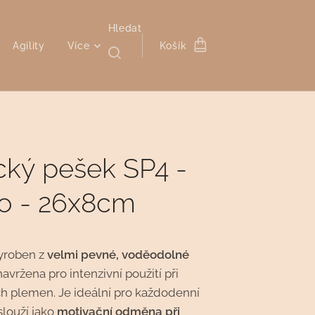
Hledat
Agility
Více
Košík
cký pešek SP4 -
ko - 26x8cm
vyroben z
velmi pevné, voděodolné
 navržena pro intenzivní použití při
ch plemen. Je ideální pro každodenní
slouží jako
motivační odměna při