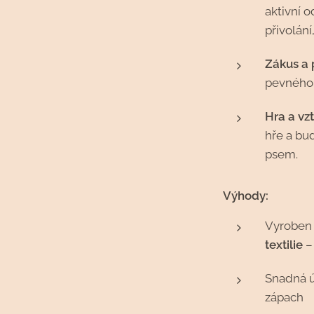
aktivní 
přivolání
Zákus a 
pevného 
Hra a vz
hře a bu
psem.
Výhody:
Vyroben
textilie
–
Snadná ú
zápach