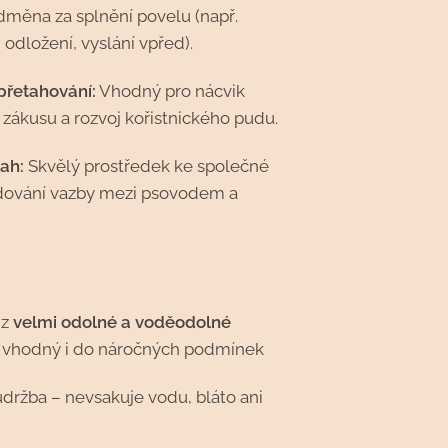
odměna za splnění povelu (např.
, odložení, vyslání vpřed).
přetahování:
Vhodný pro nácvik
zákusu a rozvoj kořistnického pudu.
tah:
Skvělý prostředek ke společné
dování vazby mezi psovodem a
 z
velmi odolné a voděodolné
 vhodný i do náročných podmínek
držba – nevsakuje vodu, bláto ani