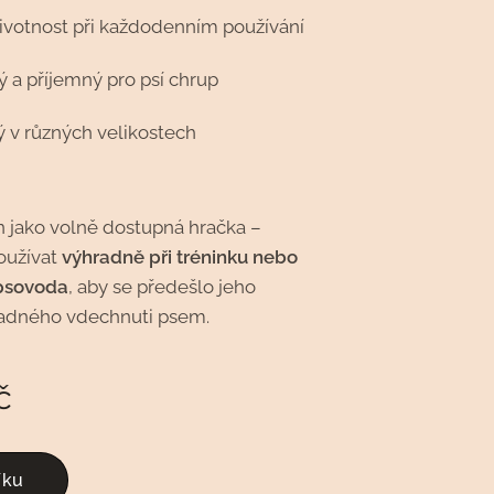
ivotnost při každodenním používání
 a příjemný pro psí chrup
 v různých velikostech
n jako volně dostupná hračka –
oužívat
výhradně při tréninku nebo
psovoda
, aby se předešlo jeho
padného vdechnuti psem.
č
íku