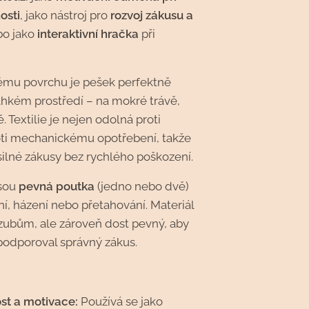
osti
, jako nástroj pro
rozvoj zákusu a
bo jako
interaktivní hračka
při
mu povrchu je pešek perfektně
vlhkém prostředí – na mokré trávě,
 Textilie je nejen odolná proti
proti mechanickému opotřebení, takže
silné zákusy bez rychlého poškození.
jsou
pevná poutka
(jedno nebo dvě)
í, házení nebo přetahování. Materiál
 zubům, ale zároveň dost pevný, aby
podporoval správný zákus.
st a motivace:
Používá se jako